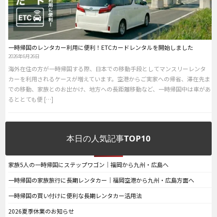
一時帰国のレンタカー利用に便利！ETCカードレンタルを開始しました
2026年6月26日
海外在住の方が一時帰国する際、日本での移動手段としてマンスリーレンタ
カーを利用されるケースが増えています。空港からご実家への帰省、滞在先ま
での移動、家族とのお出かけ、地方への長距離移動など、一時帰国中は車があ
るととても便 […]
本日の人気記事TOP10
家族5人の一時帰国にステップワゴン｜福岡から九州・広島へ
一時帰国の家族旅行に長期レンタカー｜福岡空港から九州・広島方面へ
一時帰国の買い付けに便利な長期レンタカー活用法
2026夏季休業のお知らせ