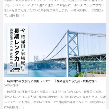
から、アメリカ・アリゾナ州にお住まいのお客様に、ホンダ ステップワゴン
を1ヶ月間ご利用いただいた事例をご紹介します。 一時帰国中は、ご家族5人
で九州を観 […]
一時帰国の家族旅行に長期レンタカー｜福岡空港から九州・広島方面へ
2026年8月4日
一時帰国中の移動手段はどう選ぶ？ 海外在住の方が日本へ一時帰国する際、
意外と悩みやすいのが滞在中の移動手段です。数日だけなら電車やバス、短期
レンタカーでも対応しやすいですが、1か月前後の滞在になると、移動のたび
に時刻表を […]