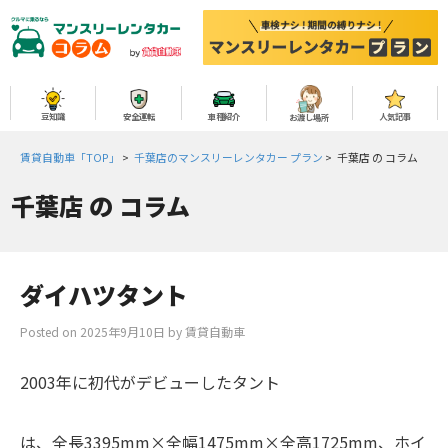
豆知識
安全運転
車種紹介
人気記事
お渡し場所
賃貸自動車「TOP」
>
千葉店のマンスリーレンタカー プラン
>
千葉店 の コラム
千葉店
の コラム
ダイハツタント
Posted on
2025年9月10日
by
賃貸自動車
2003年に初代がデビューしたタント
は、全長3395mm×全幅1475mm×全高1725mm、ホイ