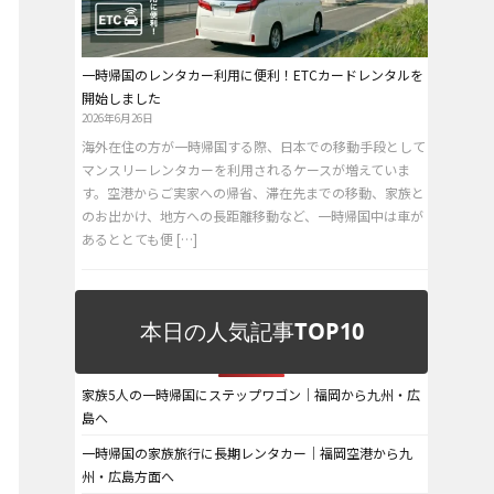
一時帰国のレンタカー利用に便利！ETCカードレンタルを
開始しました
2026年6月26日
海外在住の方が一時帰国する際、日本での移動手段として
マンスリーレンタカーを利用されるケースが増えていま
す。空港からご実家への帰省、滞在先までの移動、家族と
のお出かけ、地方への長距離移動など、一時帰国中は車が
あるととても便 […]
本日の人気記事TOP10
家族5人の一時帰国にステップワゴン｜福岡から九州・広
島へ
一時帰国の家族旅行に長期レンタカー｜福岡空港から九
州・広島方面へ