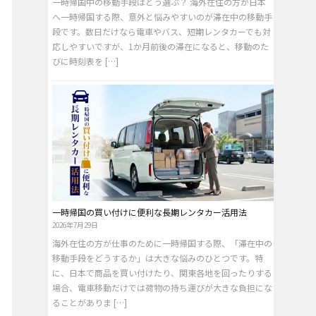
一時帰国中の移動手段はどう選ぶ？ 海外在住の方が日本
へ一時帰国する際、意外と悩みやすいのが滞在中の移動手
段です。数日だけなら電車やバス、短期レンタカーでも対
応しやすいですが、1か月前後の滞在になると、移動のた
びに時刻表を […]
一時帰国の買い付けに便利な長期レンタカー活用法
2026年7月29日
海外在住の方が仕事のために一時帰国する際、「滞在中の
移動手段をどうするか」は大きな悩みのひとつです。特
に、日本で商品を買い付けたり、関東各地を回ったりする
場合、電車移動だけでは荷物の持ち運びが大きな負担にな
ることがありま […]