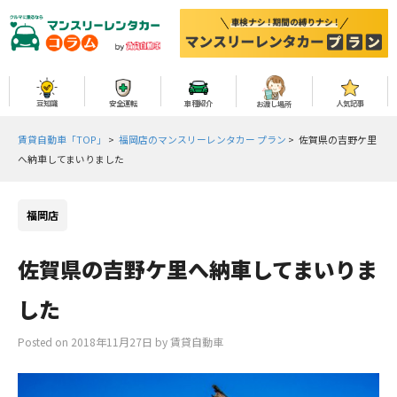
豆知識
安全運転
車種紹介
人気記事
お渡し場所
賃貸自動車「TOP」
>
福岡店のマンスリーレンタカー プラン
>
佐賀県の吉野ケ里
へ納車してまいりました
福岡店
佐賀県の吉野ケ里へ納車してまいりま
した
Posted on
2018年11月27日
by
賃貸自動車