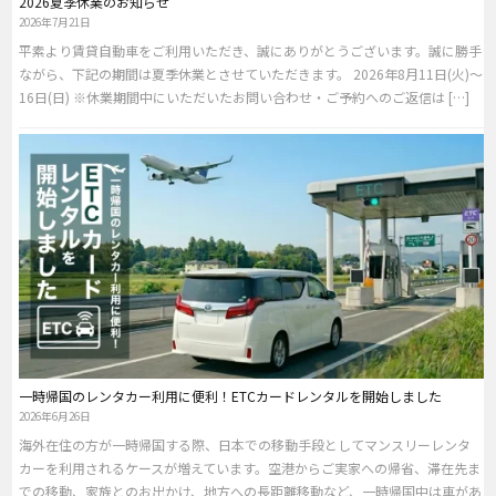
2026夏季休業のお知らせ
2026年7月21日
平素より賃貸自動車をご利用いただき、誠にありがとうございます。誠に勝手
ながら、下記の期間は夏季休業とさせていただきます。 2026年8月11日(火)～
16日(日) ※休業期間中にいただいたお問い合わせ・ご予約へのご返信は […]
一時帰国のレンタカー利用に便利！ETCカードレンタルを開始しました
2026年6月26日
海外在住の方が一時帰国する際、日本での移動手段としてマンスリーレンタ
カーを利用されるケースが増えています。空港からご実家への帰省、滞在先ま
での移動、家族とのお出かけ、地方への長距離移動など、一時帰国中は車があ