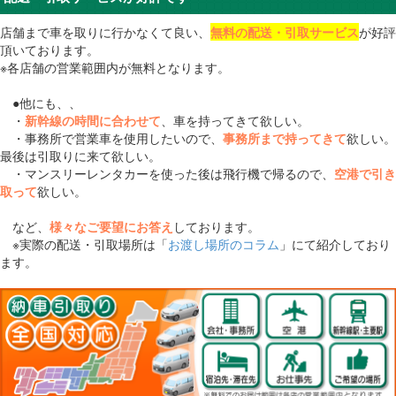
店舗まで車を取りに行かなくて良い、
無料の配送・引取サービス
が好評
頂いております。
※各店舗の営業範囲内が無料となります。
●他にも、、
・
新幹線の時間に合わせて
、車を持ってきて欲しい。
・事務所で営業車を使用したいので、
事務所まで持ってきて
欲しい。
最後は引取りに来て欲しい。
・マンスリーレンタカーを使った後は飛行機で帰るので、
空港で引き
取って
欲しい。
など、
様々なご要望にお答え
しております。
※実際の配送・引取場所は「
お渡し場所のコラム
」にて紹介しており
ます。