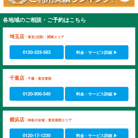
て、請求書の発行や支払いも一括で対応してくれて、こちらも助か
っています。
毎年、夏休みだけ利用しています。
各地域のご相談・ご予約はこちら
普段は便利なところなので車を所有していません。ですが、こども
の夏休み期間だけは毎年マンスリーレンタカーを利用させて頂いて
います。今まではこどもが小さかったので、コンパクトカーを利用
埼玉店
・東京(北部)・関東エリア
していましたが、こどもも大きくなったので今年はミニバンを借り
ました。毎日の塾のお迎えからお盆休みの家族旅行まで夏休みをレ
ンタカーで満喫出来ました。来年もよろしくお願いします。
0120-333-583
料金・サービス詳細 ▶
いつも使っていた大手の他社さんから乗り換えました。
経費削減プロジェクトによって、全ての経費を見直すことになりま
した。そこで目を付けたのが、レンタカーの利用料金でした。今ま
では、会社の近くにあるとの理由から、ディーラー系の大手のレン
千葉店
・千葉・東京東部
タカー会社さんを必要な時に自由に使っていました。月々の支払い
を合計するとビックリするような料金になっていました。もしかし
0120-900-540
料金・サービス詳細 ▶
て・・・と思い、ネットで検索したら、格安 マンスリーレンタカ
ーを発見し直ぐに問合せしました。担当者さんが、シュミレーショ
ンをしてくて、直ぐに乗り換えました。
全国で利用しています。
横浜店
当社は全国に支店がある上場企業です。本社は東京ですが、関東に
・神奈川全域・東京南部エリア
も横浜・埼玉にも営業所があり、支店も仙台・名古屋・大阪・岡
山・広島・福岡にあります。今までは、それぞれの支店で任せてい
0120-17-1230
料金・サービス詳細 ▶
ましたが、賃貸自動車さんが、全国で対応してくれることを知り、