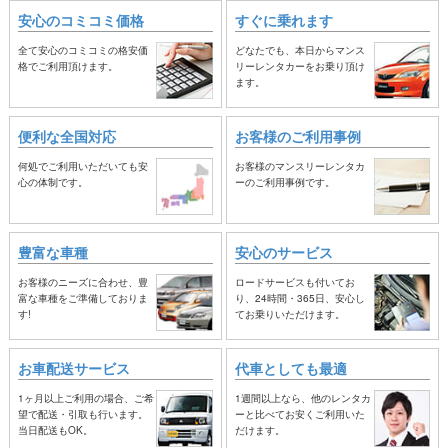
安心のコミコミ価格
すぐに乗れます
全て安心のコミコミの格安価
どなたでも、本日からマンス
格でご利用頂けます。
リーレンタカーをお乗り頂け
ます。
便利な全国対応
お客様のご利用事例
何処でご利用いただいても安
お客様のマンスリーレンタカ
心の体制です。
ーのご利用事例です。
豊富な車種
安心のサービス
お客様のニーズに合わせ、豊
ロードサービスも付いてお
富な車種をご準備しておりま
り、24時間・365日、安心し
す!
てお乗りいただけます。
お車配送サービス
代車としても最適
1ヶ月以上ご利用の場合、ご希
1週間以上なら、他のレンタカ
望で配送・引取も行います。
ーと比べてお安くご利用いた
当日配送もOK。
だけます。