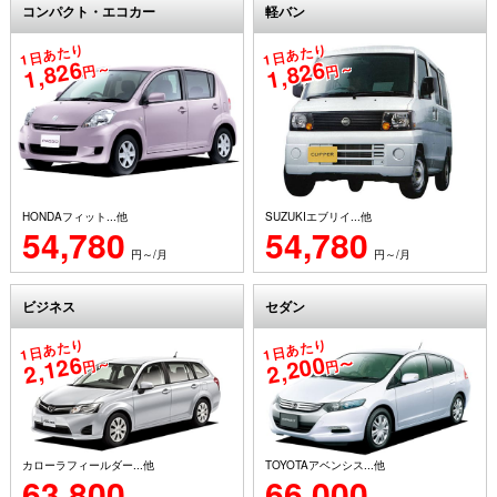
コンパクト・エコカー
軽バン
1日あたり
1日あたり
1,826
1,826
円～
円～
HONDAフィット...他
SUZUKIエブリイ...他
54,780
54,780
円～/月
円～/月
ビジネス
セダン
1日あたり
1日あたり
2,126
2,200
円～
円〜
カローラフィールダー...他
TOYOTAアベンシス...他
63,800
66,000