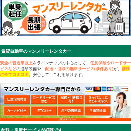
賃貸自動車のマンスリーレンタカー
安全の普通車以上
をラインナップの中心として、
任意保険やロードサー
ビスなど
の必須装備や、
配送・引取の無料サービス(条件あり)
が、
価格
に全てコミコミ
。安心して、ご利用頂けます。
配送・引取サービスが好評です