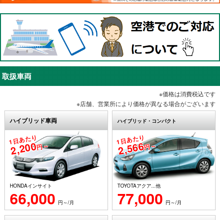
取扱車両
※価格は消費税込です
※店舗、営業所により価格が異なる場合がございます
ハイブリッド車両
ハイブリッド・コンパクト
1日あたり
1日あたり
2,200
2,566
円～
円～
HONDAインサイト
TOYOTAアクア...他
66,000
77,000
円～/月
円～/月