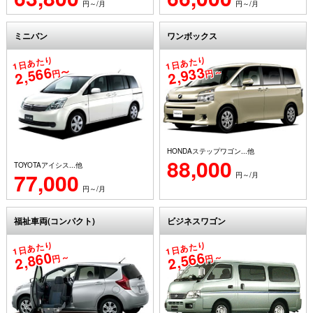
円～/月
円～/月
ミニバン
ワンボックス
1日あたり
1日あたり
2,566
2,933
円〜
円～
HONDAステップワゴン...他
88,000
TOYOTAアイシス...他
77,000
円～/月
円～/月
福祉車両(コンパクト)
ビジネスワゴン
1日あたり
1日あたり
2,860
2,566
円～
円～