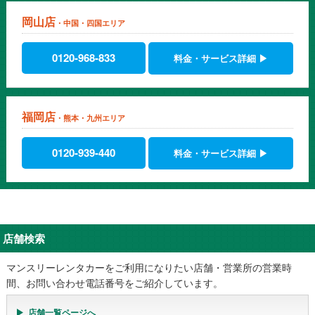
会社を設立したばかり
岡山店
会社を設立したばかりのため、ローンもリースも審査が通らない。
・中国・四国エリア
会社で車が必要なのに困っておりましたが、賃貸自動車は簡単な審
査で利用できました。これから仕事が増え、車の台数を増やす必要
0120-968-833
料金・サービス詳細 ▶
がある時期などは、格安マンスリーレンタカーの検討もしたいと思
っています。
福岡店
・熊本・九州エリア
0120-939-440
料金・サービス詳細 ▶
店舗検索
マンスリーレンタカーをご利用になりたい店舗・営業所の営業時
間、お問い合わせ電話番号をご紹介しています。
店舗一覧ページへ