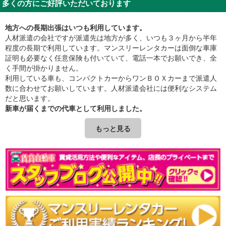
多くの方にご好評いただいております
地方への長期出張はいつも利用しています。
人材派遣の会社ですが派遣先は地方が多く、いつも３ヶ月から半年
程度の長期で利用しています。マンスリーレンタカーは面倒な車庫
証明も必要なく任意保険も付いていて、電話一本でお願いでき、全
く手間が掛かりません。
利用している車も、コンパクトカーからワンＢＯＸカーまで派遣人
数に合わせてお願いしています。人材派遣会社には便利なシステム
だと思います。
新車が届くまでの代車として利用しました。
トヨタのハイブリットカーを購入しました。大人気と言うこともあ
り、新車の納車まで３ヶ月。今まで乗っていた車が車検が切れるこ
もっと見る
ともあり困っていたところ、ディーラーの営業マンから、内緒で賃
貸自動車さんの月極レンタカーを紹介されました。価格も任意保険
料込みと考えれば、ローンの支払額と変わらず大変助かりました。
営業マンは常時マンスリーレンタカーを利用しています。
自社で車両を購入するとメンテナンスなどの車両管理や資産管理、
また任意保険などの事務処理が面倒なこともあり、１０台の営業車
のうち３台はいつも長期レンタカーを使っています。また、社員が
入社や退社した時でも楽に車両調整が出来ます。名古屋・大阪・岡
山・福岡にも支店がありますが、全国を同一条件で対応もしてくれ