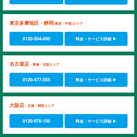
全てお任せすることにしました。車両のタイプの豊富なので、必要
なと時に必要な車が使えるのも大きなメリットです。また、事故や
トラブル時の対応も良く、従業員からの評判も良好です。
東京多摩地区・静岡
繁忙期に合わせて使える
(東部・中部)エリア
弊社の繁忙期は流動的で、お客様の需要に左右されます。そのた
め、車が必要な時期や台数が異なります。格安マンスリーレンタカ
0120-504-600
料金・サービス詳細 ▶
ーを使うようになってから、繁忙期に合わせて必要な車種を必要な
台数だけ、期間を決めて借りることができるため、結果的に経費削
減にも繋がりました。
急な転勤で車が必要になったので
名古屋店
・東海・北陸エリア
急な転勤で車が必要になったので仕事の都合で地方に数ヶ月の転勤
となりました。移動手段に車が必要になりましたが、数ヶ月の期間
で車を購入するのももったいない、かといって普通にレンタカーだ
0120-477-555
料金・サービス詳細 ▶
と高すぎる・・・。そんな時に格安マンスリーレンタカーの存在を
知りました。月々の利用料も安く、サポートも充実していて非常に
助かりました。
一時的な帰省のため
大阪店
・京都・関西エリア
現在海外に住んでおりますが、一時的に日本へ帰国することになり
ました。空港でレンタカーを借りようと思いましたが、少し長めの
0120-976-150
料金・サービス詳細 ▶
滞在となる予定だったため、悩んでおりました。格安マンスリーレ
ンタカーは空港へも届けていただけた上、利用料も普通のレンタカ
ーと比べて安いため、とても助かりました。