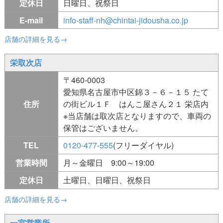
定休日
日曜日、祝祭日
E-mail
info-staff-nh@chintai-jidousha.co.jp
店舗の詳細を見る→
栄取次店
〒460-0003
愛知県名古屋市中区錦３－６－１５ たて
住所
の街ビル１Ｆ はんこ屋さん２１ 栄店内
※当店舗は取次店となりますので、車両の
保管はございません。
TEL
0120-477-555
(フリーダイヤル)
営業時間
月～金曜日 9:00～19:00
定休日
土曜日、日曜日、祝祭日
店舗の詳細を見る→
一宮営業所