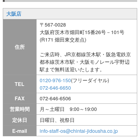
大阪店
〒567-0028
大阪府茨木市畑田町15番26号－101号
(R171 畑田東交差点)
住所
ご来店時、JR京都線茨木駅・阪急電鉄京
都本線茨木市駅・大阪モノレール宇野辺
駅まで無料送迎いたします。
0120-976-150
(フリーダイヤル)
TEL
072-646-6650
FAX
072-646-6506
営業時間
月～土曜日 9:00～19:00
定休日
日曜日、祝祭日
E-mail
info-staff-os@chintai-jidousha.co.jp