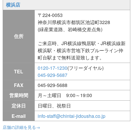
横浜店
〒224-0053
神奈川県横浜市都筑区池辺町3228
(緑産業道路、岩崎橋交差点角)
住所
ご来店時、JR横浜線鴨居駅・JR横浜線新
横浜駅・横浜市営地下鉄ブルーライン仲
町台駅まで無料送迎致します。
0120-17-1230
(フリーダイヤル)
TEL
045-929-5687
FAX
045-929-5688
営業時間
月～土曜日 9:00～19:00
定休日
日曜日、祝祭日
E-mail
info-staff@chintai-jidousha.co.jp
店舗の詳細を見る→