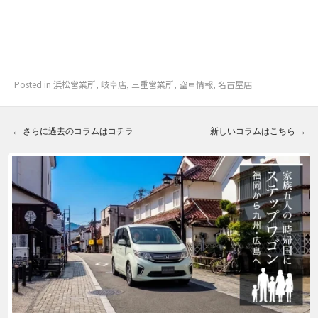
Posted in
浜松営業所
,
岐阜店
,
三重営業所
,
空車情報
,
名古屋店
←
さらに過去のコラムはコチラ
新しいコラムはこちら
→
Post navigation