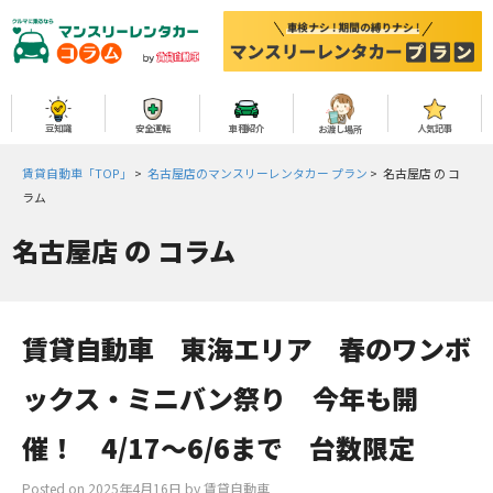
豆知識
安全運転
車種紹介
人気記事
お渡し場所
賃貸自動車「TOP」
>
名古屋店のマンスリーレンタカー プラン
>
名古屋店 の コ
ラム
名古屋店
の コラム
賃貸自動車 東海エリア 春のワンボ
ックス・ミニバン祭り 今年も開
催！ 4/17～6/6まで 台数限定
Posted on
2025年4月16日
by
賃貸自動車