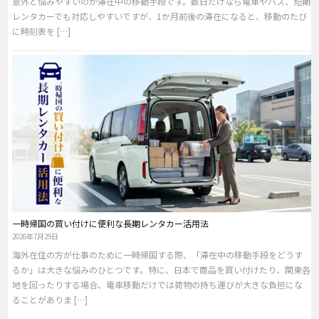
意外と悩みやすいのが滞在中の移動手段です。数日だけなら電車やバス、短期
レンタカーでも対応しやすいですが、1か月前後の滞在になると、移動のたび
に時刻表を […]
一時帰国の買い付けに便利な長期レンタカー活用法
2026年7月29日
海外在住の方が仕事のために一時帰国する際、「滞在中の移動手段をどうす
るか」は大きな悩みのひとつです。特に、日本で商品を買い付けたり、関東各
地を回ったりする場合、電車移動だけでは荷物の持ち運びが大きな負担にな
ることがありま […]