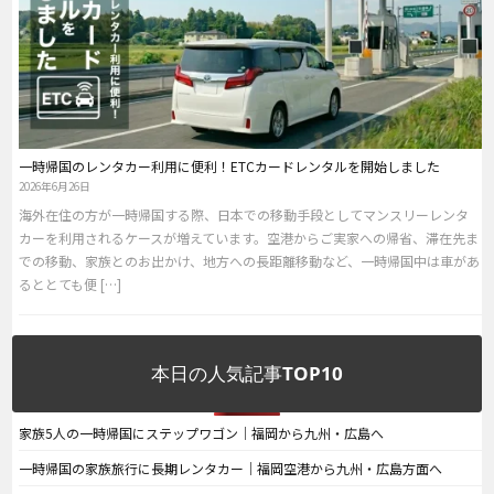
一時帰国のレンタカー利用に便利！ETCカードレンタルを開始しました
2026年6月26日
海外在住の方が一時帰国する際、日本での移動手段としてマンスリーレンタ
カーを利用されるケースが増えています。空港からご実家への帰省、滞在先ま
での移動、家族とのお出かけ、地方への長距離移動など、一時帰国中は車があ
るととても便 […]
本日の人気記事TOP10
家族5人の一時帰国にステップワゴン｜福岡から九州・広島へ
一時帰国の家族旅行に長期レンタカー｜福岡空港から九州・広島方面へ