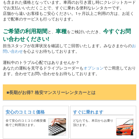
も含まれた価格となっています。車両のお引き渡し時にクレジットカード
でお支払いいただくことで、すぐに乗れる便利なレンタカーです。
店舗から遠いお客様もご安心ください。1ヶ月以上ご利用の方は、お近く
まで配車のサービスも行っております。
ご希望の利用期間
車種
今すぐお問
と、
をご検討いただき、
い合わせください!
担当スタッフが在庫状況を確認してご回答いたします。みなさまからの
お
問い合わせ
を心よりお待ちしております。
運転中のトラブル心配ではありませんか？
あなたの運転を見守るドライブレコーダーも
オプション
でご用意しており
ます。合わせてお問い合わせをお待ちしております。
■長期がお得? 格安マンスリーレンタカーとは
安心のコミコミ価格
すぐに乗れます
全て安心のコミコミの格安価
どなたでも、本日からお乗り
格でご利用頂けます。
頂けます。