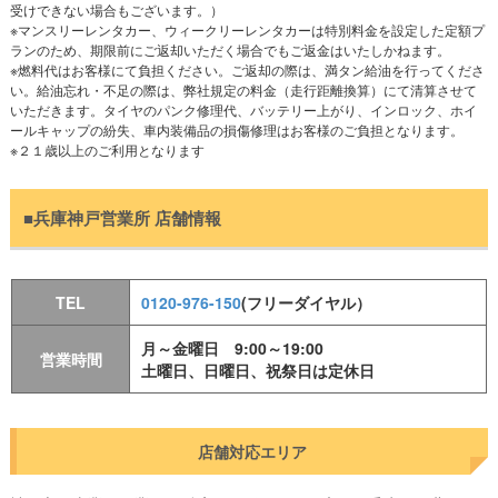
りました。賃貸自動車さんが格安の中でも安かったので決めまし
受けできない場合もございます。）
た。いろいろナビやオーディオの操作のこととか詳しく教えてい
※マンスリーレンタカー、ウィークリーレンタカーは特別料金を設定した定額プ
ランのため、期限前にご返却いただく場合でもご返金はいたしかねます。
ただいてありがとうございます。（伊丹市、主婦）
※燃料代はお客様にて負担ください。ご返却の際は、満タン給油を行ってくださ
出張で伊丹空港からレンタカーを借りました。空港ターミナル前
い。給油忘れ・不足の際は、弊社規定の料金（走行距離換算）にて清算させて
で簡単に説明を聞いて車を受け渡しできて便利で早かったです。
いただきます。タイヤのパンク修理代、バッテリー上がり、インロック、ホイ
トヨタのパッソでしたが、明石や加古川など行きましたが運転し
ールキャップの紛失、車内装備品の損傷修理はお客様のご負担となります。
やすかったです。ありがとうございました。（西宮市、会社員）
※２１歳以上のご利用となります
いつも使っているレンタカー屋さんよりかなり格安で、1ヶ月程
借りましたがとても助かりました。車は中古車でしたが、割と新
しめのニッサンのノートをご用意して頂いて、満足しておりま
■兵庫神戸営業所 店舗情報
す。たまにある出張の際には、また利用させて頂きます。（設計
業、会社員）
以前、広島、福山、倉敷などへの出張で賃貸自動車さんを利用し
たことがあり、今回は神戸出張のため、マンスリーでレンタカー
TEL
0120-976-150
(フリーダイヤル）
を利用しました。工事の延長で1ヶ月以上になる予定でしたが、
月額の費用が安くて日割りでも利用できたので良かったです。新
月～金曜日 9:00～19:00
営業時間
幹線か飛行機かで行く予定でしたので、荷物もあったので、どこ
土曜日、日曜日、祝祭日は定休日
でレンタカーの受け渡しが便利か迷っていて結局大阪伊丹空港で
お願いしました。日程などギリギリまで決まらず変更などもあっ
ても対応して頂けたので助かりました。（建築業、会社員）
店舗対応エリア
海外に住んでおりますが、日本へ帰省している間、1ヶ月ほどヴ
ィッツを借りました。マンスリーレンタカーを初めて利用しまし
たが、賃貸自動車さんが格安で連絡が一番早かったので決めまし