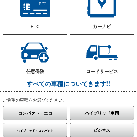
えて助かりました。ありがとうございます。(西宮市、主婦)
事故で修理している間、代車レンタカーを借りました。通勤のた
め、すぐに必要でしたので片っ端からいろんな会社に電話してみ
ましたが空車がなくて焦りましたが、空車が最後の1台残ってい
ETC
カーナビ
た賃貸自動車でパッソを借りれました。安くて対応も良かったの
で、満足しています。（尼崎、会社員）
宝塚の自宅から加古川へ通勤のため利用。車はデミオを用意して
もらいました。けっこう走ったのですが、走行距離の制限内で返
せて良かったです。会社から車を用意してもらえるまで1ヶ月半
くらい問題なく乗れました。（宝塚、会社員）
1ヶ月ほど岡山へ出張のため、ヴィッツをレンタルしました。姫
任意保険
ロードサービス
路や、福山へも行く予定のため、燃費の良いものを希望し、ニッ
サンのマーチを用意してもらいました。事前に予約メールから確
すべての車種についてきます!!
認をしていたので、三ノ宮駅のロータリーでレンタカーをもら
い、手続きも5分ほどで終わりました。結局延長して3ヶ月の利用
でしたが、問題なく快適でした。ありがとうございます。（芦屋
ご希望の車種をお選びください。
市、医療業界）
帰省のためレンタカーを借りようと探していたのですが、ワンボ
コンパクト・エコ
ハイブリッド車両
ックスやミニバンクラスを希望していたので、12月は既にどこも
空車がなく、いろいろ問合せてやっと賃貸自動車さんで長期レン
タカーを借りれました。全国展開していてしっかりしてそうだっ
ビジネス
ハイブリッド・コンパクト
たので、すぐ予約しました。またオプションでスタッドレスタイ