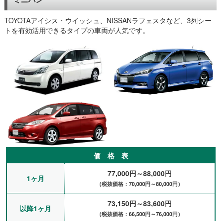
（神戸市西区、主婦）
リース車両が納車されるまでの間、営業車代わりに2〜3ヶ月予定
TOYOTAアイシス・ウイッシュ、NISSANラフェスタなど、3列シー
でレンタカーを借りました。
トを有効活用できるタイプの車両が人気です。
最初、営業で遠方で商談することがあり、もし車が古いと故障す
る可能性があるので心配でしたが、
キレイな車で、しかも万が一のときの対応も説明頂いたので、期
間中安心して問題なく使わせてもらいました。
（神戸、設備営業、40代）
新しい車に乗り換えるため、納車までの代車として1ヶ月半利用
しました。
中古車でしたが、特にトラブルなく乗れました。料金は格安で綺
麗でしたので、こんなもんかなあと思います。
（神戸市、会社員、40代)
車を買い換えようと、下取りの関係で早くに車を売却しました。
通勤用の代車として、レンタカーを2ヶ月ほど利用して、大変助
かりました。
価 格 表
（神戸、会社員）
コスパが非常に良いです。
77,000円～88,000円
1ヶ月
車は新車ではないですが、キレイで気持ちよく運転できました。
（税抜価格：70,000円～80,000円）
事故対応や料金システムの説明など丁寧なので、かなり好印象な
お店です。
73,150円～83,600円
以降1ヶ月
予約が多いみたいなので早目に連絡して希望の車種を伝えた方が
（税抜価格：66,500円～76,000円）
良いみたいです。