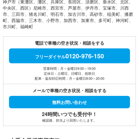
神戸市（東灘区、灘区、兵庫区、長田区、須磨区、垂水区、北区、
た。新しい車ではなかったですが、きれいで特に不便なく過ごせ
中央区、西区）尼崎市、西宮市、芦屋市、伊丹市、宝塚市、川西
ました。あと自宅まで配送してもらえて助かりました。また帰省
市、三田市、猪名川町、明石市、加古川市、高砂市、稲美町、播磨
の際はご連絡させていただきます。（伊丹市、設計）
町、西脇市、三木市、小野市、加西市、加東市、多可町、神河町、
出張で2ヶ月ほどマンスリーレンタカーを借りました。神戸、明
市川町、福崎町
石、加古川などの現場へ行くのですが、スタッドレスタイヤをオ
プションで装備して納車してもらえて問題なく使っておりました
電話で車種の空き状況・相談をする
が、途中で工期が伸びたので延長になりましたが、返却が車検日
ギリギリで返せて良かったです。途中のお乗換のご対応をご提案
0120-976-150
頂いておりましたが、面倒なことがなくて良かったです。（三ノ
フリーダイヤル
宮、建築設備）
車が急に故障してしまい、修理に30万円くらいかかると言われた
営業時間：月～金曜日9:00～19:00
定休日：土曜日、日曜日、祝祭日
ので、長年愛用して大事に乗っていた愛車を買い換えることにし
配車・返却対応時間：月～金曜日8:00～20:00
たのですが、ディーラーさんから紹介されたレンタカーが、1日
7,000円くらいするので、高くて乗ってられずに賃貸自動車さん
メールで車種の空き状況・相談をする
でマンスリーレンタカーをお借りしました。車はなんでもよかっ
たのですが、運転しやすいマーチを用意してもらい乗りやすく
無料お問い合わせ
て、何より安くて大変助かりました。ありがとうございました。
（神戸市、運送業）
24時間いつでも受付中！
お弁当屋さんを経営しています。新店舗のオープンのため配達用
確認後、担当より回答いたします。
に軽バンをレンタルしました。営業もかねて、車種を検討してお
り、最初は大手のレンタカーを借りましたが1週間で高くて長く
乗れなかったので返却しました。社用車を購入するまでの間、２