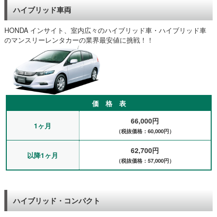
車・引取りをお願いしました。メールで予約から受渡日時、場所
ハイブリッド車両
まで決められたので、当日問題なくアイシスを受け取り、事故も
故障もなく利用できました。（海外在住尼崎市、会社員）
HONDA インサイト、室内広々のハイブリッド車・ハイブリッド車
西宮と宝塚の間での通勤です。新車の納車まで1ヶ月～2ヶ月くら
のマンスリーレンタカーの業界最安値に挑戦！！
いの予定でノートを借りました。神戸から自宅まで納車してもら
い、お店まで取りに行かなくてもいいのはとても楽でいいです
ね。軽自動車でもよかったのですが、神戸へ買い物に行ったり大
阪へドライブに行ったりと、荷物もいろいろ載せれて快適に使え
て運転しやすかったです。ありがとうございました。（西宮市、
会社員）
1ヶ月ほど神戸出張で、コンパクトカーを2台予約をさせて頂きま
価 格 表
した。車はパッソとヴィッツでしたが、初めてのマンスリーレン
66,000円
タカーでどんな車か心配でしたが、整備記録もあって、走行距離
1ヶ月
も管理されているようで可もなく不可もなくでした。新神戸駅で
（税抜価格：60,000円）
出発も返却も受渡しができて移動は大変助かりました。大事に使
62,700円
わせて頂きました。ありがとうございます。（神戸市、設備）
以降1ヶ月
事故で車に乗れなくなってしまいすぐ代車が必要でしたので、す
（税抜価格：57,000円）
ぐに配送が可能だった賃貸自動車さんで予約をしました。配送も
してもらい阪神尼崎駅でレンタカーを受けとりました。車はトヨ
タのパッソを借りましたが、ナビETC付きで、ロードサービスも
付いていて修理で車が治るまでお世話になります。（尼崎、電気
ハイブリッド・コンパクト
設備業）