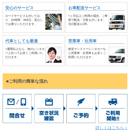
安心のサービス
お車配送サービス
ロードサービスも付いてお
1ヶ月以上ご利用の場合、ご希
り、24時間・365日、安心し
望で配送・引取も行います。
てお乗りいただけます。
当日配送もOK。
代車としても最適
営業車・社用車
1週間以上なら、他のレンタカ
格安マンスリーレンタカーな
ーと比べてお安くご利用いた
ら営業車・社用車もお安くご
だけます。
利用いただけます。
■ご利用の簡単な流れ
詳しくはこちら >