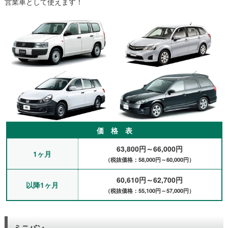
営業車として使えます！
がきくパッソを用意してもらいました。初めて運転しましたが、
運転しやすくて気に入りました。結局3ヶ月くらいお世話になり
ましたが、問題なく使わせていただきました。ありがとうござい
ます。（西宮、医療介護関係）
仕事の車が故障してしまい、買い替えることになりました。購入
から車庫証明やらで時間がかかるため、大手さんでレンタカーを
借りていましたがかなり高額なため、途中でマンスリーレンタカ
ーの賃貸自動車さんにお世話になりました。とても安くて助かり
ました。自宅まで納車配送もしてもらえて良かったです。（神
戸、電気設備）
帰国して日本にいる間に1ヶ月半ほどマンスリーレンタカーを借
りました。荷物が重くて子供も一緒のため関西空港での配送があ
ったため、賃貸自動車さんでお願いしました。今まで家族に迎え
価 格 表
に来てもらったり、電車やバスで移動していたのでとても助かり
63,800円～66,000円
ました。料金も安くてレンタカーもきれいなノートでした。お忙
1ヶ月
しそうでしたがお店の方の対応も良くて来年もお願いしたいと思
（税抜価格：58,000円～60,000円）
います。宜しくお願いします。（神戸市、主婦）
60,610円～62,700円
友達が以前御社を利用して安くていいと聞いていたので、マンス
以降1ヶ月
リーレンタカーを1ヶ月借りました。運転は買い物や送り迎えな
（税抜価格：55,100円～57,000円）
どのみの使用予定でしたので軽自動車以外で小さめの車をお願い
して、トヨタのパッソをご用意頂けたのでとても助かりました。
ナビも付いていて運転もしやすくてありがとうございました。
ミニバン