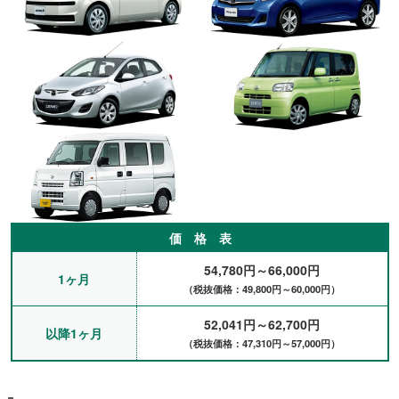
仕事で4人乗り以上の移動車が必要になり、賃貸自動車さんへお
世話になりました。乗り方を説明して車種を相談したところ少し
大きめが良いということで、カローラフィールダーに決めまし
た。もう一つ空車だったＡＤバンより広く排気量も大きかったの
で、距離も走るので利用期間中は快適に使用できました。とても
助かりました。（神戸市須磨区、会社員）
ディーラーさんから借りていた代車が1週間しか貸してもらえな
いため、新車の納車まで1ヶ月ほどマンスリーレンタカーを借り
ました。いろいろ比較して金額、対応など良かったので賃貸自動
車さんに決めました。通勤だけなのでコンパクトカーを予約し
て、電話で詳細を確認。ノートを借りることになり、ディーラー
さんまで納車して頂けて、受け渡しをしました。車は小キズがあ
りましたが目立たない程度で問題ないと思います。いろいろ丁寧
価 格 表
に説明してもらえて、とても印象は良いです。また何かあったら
お願いしようと思います。（神戸市、会社員）
54,780円～66,000円
1ヶ月
交通機関が不便な場所のため、自宅まで配送してもらえて、助か
（税抜価格：49,800円～60,000円）
りました。新車ではなかったですが、ナビ・ETC付きで車は普通
にキレイでしたので満足しています。新車の納車まで延長延長で
52,041円～62,700円
以降1ヶ月
結局2ヶ月半ほど借りしました。ありがとうございました。（西
（税抜価格：47,310円～57,000円）
宮、会社員）
尼崎に住んでいますが、家族の帰国のため、荷物も多く小さな子
供がいたのでモノレールでの移動も大変だと思い、伊丹空港で納