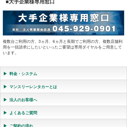
■大手企業様専用窓口
ヶ月は利用予定だったので、マンスリーレンタカーを借りて良か
ったです。安く乗れて初期費用も抑えられたので大変助かりまし
た。きれいな車でしたので安心しました。ありがとうございま
す。（伊丹市、サービス業）
中途採用者の研修施設までの移動のため1ヶ月ほどマンスリーレ
ンタカーを借りました。コンパクトカークラスのノートを準備し
ていただいて、問題なく乗れて良かったです。賃貸自動車さんは
複数台ご利用の方、3ヵ月、6ヵ月と長期でご利用の方、複数店舗利
いつもお忙しそうですが、メールや電話などでこまめに連絡がと
用を一括請求にしたいといったご要望は専用ダイヤルをご用意して
れて延長や受渡し時間など融通がきくので、助かりました。（神
います。
戸市、医療業界、営業）
追突事故を起こしてしまい、1ヶ月ほどの予定で代車としてトヨ
タのパッソを借りました。修理して直るまでと考えてましたが、
修理代が高かったため、結局買い換えることになり、納車まで2
料金・システム
ヶ月ちょっとお世話になりました。契約はマンスリーレンタカー
でしたが、最後は日割りで延長もでき、1日単位のレンタカー屋
マンスリーレンタカーとは
さんよりかなり安く乗れて料金的にも満足しています。（神戸
市、会社員）
社用車が故障したため急遽、翌日から代車が必要になり、賃貸自
法人のお客様へ
動車さんにお世話になりました。格安というのもありますが、営
業先の滋賀や名古屋にいくのでナビとETCもついていて、電話し
よくあるご質問
てすぐに借りれてとても助かりました。トヨタのヴィッツを1ヶ
月利用しました。受け渡し時間の調整をして頂いてありがとうご
ご契約の流れ