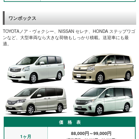
（神戸市、会社員）
研修施設までの移動車として２ヶ月半ほどミニバンを利用しまし
ワンボックス
た。距離もそんなに走らないので移動できるのであれば車は何で
も良かったため、とにかく価格が安いレンタカー屋さんを探して
いたところマンスリーレンタカーの賃貸自動車を見つけました。
TOYOTAノア・ヴォクシー、NISSAN セレナ、HONDA ステップワゴ
ただ、空車がなかっため、最初５人乗りのステーションワゴンを
ンなど、大型車両なら大きな荷物もしっかり積載。送迎車にも最
使用することをご提案頂き、トヨタのノアが返却されることを確
適。
認してもらっていたので、途中でミニバンへ乗換ができました。
うまく調整頂いたので助かりました。（神戸市、30代、医療機器
メーカー）
乗っていた車が急に故障して修理している間、工場から2週間く
らい代車を借りていましたが、それ以上借りれなかったみたいな
ので、レンタカーを探していたところ『マンスリーレンタカー』
で御社を見つけました。トヨタのイストを1か月借りました。価
格が安くて満足しています。ありがとうございました。（神戸、
会社員）
急遽、出張で1ヶ月ほど神戸へ行くことになり、マンスリーレン
タカーを使いました。大手と比べて格安だったので、満足してい
ます。手続きも簡単で駅で受け渡しができるのは大変助かりまし
価 格 表
た。（デザイナー、40代）
故障の代車のためマンスリーレンタカーを探して、賃貸自動車を
88,000円～99,000円
見つけました。とにかく安くしたかったので、車種を選ばず価格
1ヶ月