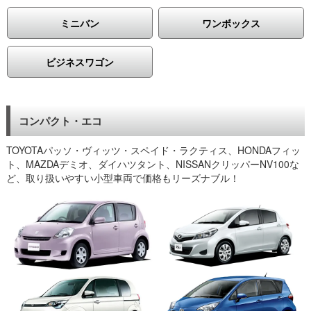
ヤとチャイルドシートも付けることができました。最後の1台だ
ったみたいで良かったです。（西宮市、会社員）
ミニバン
ワンボックス
出張で定期的に賃貸自動車さんを利用。今回ホンダのインサイト
が予約できて良かったです。初めてハイブリッドに乗りました
が、いつもコンパクトカークラスだったので、やはり燃費が良か
ビジネスワゴン
ったです。料金も安く利用出来て満足しています。（三ノ宮、建
築設備業）
繁忙のためステップワゴンを1ヶ月だけ借りました。以前借りた
格安レンタカーさんよりきれいな車で安心しました。期間中、特
コンパクト・エコ
に問題なく使えてとても助かりました。会社まで配送・引取りも
あって使いやすかったので、また利用させてもらいます。（尼
TOYOTAパッソ・ヴィッツ・スペイド・ラクティス、HONDAフィッ
崎、設備業）
ト、MAZDAデミオ、ダイハツタント、NISSANクリッパーNV100な
新入社員用のリース車の納車が間に合わず、営業車として1ヶ月
ど、取り扱いやすい小型車両で価格もリーズナブル！
予定でフィットを借りました。営業所がある姫路や明石、加古川
営業所など遠方で利用することがあり、排気量の大き目の車を希
望。新車ではないということで心配でしたが、キレイな車でし
た。しかも万が一のときのロードサービスもついていたので、期
間中安心して利用できました。 （神戸市、設備業）
営業車が事故で使えなくなったため、急でしたが当日すぐ対応し
てもらえて助かりました。ナビ・ETC付きでノートを代車として
結局3ヶ月ほど延長延長で利用させてもらいました。明石や加古
川、姫路方面までよく走るということで大き目のノートを提案し
てもらえて良かったです。快適でした。（明石市、法人様）