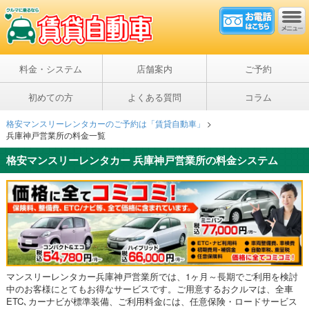
料金・システム
店舗案内
ご予約
初めての方
よくある質問
コラム
格安マンスリーレンタカーのご予約は「賃貸自動車」
>
兵庫神戸営業所の料金一覧
格安マンスリーレンタカー 兵庫神戸営業所の料金システム
マンスリーレンタカー兵庫神戸営業所では、1ヶ月～長期でご利用を検討
中のお客様にとてもお得なサービスです。ご用意するおクルマは、全車
ETC､カーナビが標準装備、ご利用料金には、任意保険・ロードサービス