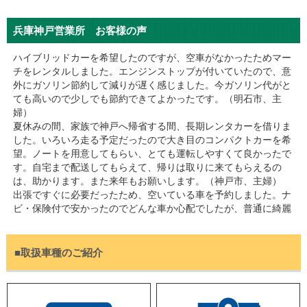
兵庫神戸営業所 お客様の声
ハイブリッドカーを希望したのですが、空車がなかったためマー
チをレンタルしました。エンジンストップが付いていたので、意
外にガソリン節約して減りが遅く感じました。今ガソリン代がと
ても高いので少しでも節約できてよかったです。（明石市、主
婦）
夏休みの間、家族で神戸へ帰省する間、長期レンタカーを借りま
した。いろいろ走る予定だったので大き目のコンパクトカーを希
望。ノートを用意してもらい、とても運転しやすくて良かったで
す。自宅まで配送してもらえて、帰りは取りに来てもらえるの
は、助かります。また来年もお願いします。（神戸市、主婦）
出張ですぐに必要だったため、空いている車を予約しました。ナ
ビ・保険付で安かったのでどんな車か心配でしたが、普通に綺麗
なヴィッツで、こんなもんかなと特に問題なく利用できました。
急いでいたので選べませんでしたが、すぐ対応してもらえてお店
の対応も良かったので、また利用させて頂きたいと思います。
■取扱車種のご紹介
(尼崎市、会社員)
新車の納車待ちの間、1ヶ月ほど賃貸自動車さんでヴィッツのレ
ンタカーを利用しました。ディーラーさんから、代車は1週間し
か借りれなかったため困っていたのですが、すぐに対応してもら