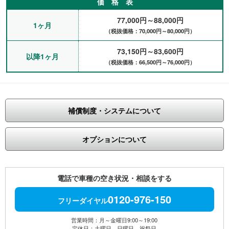
ーを利用しました。1ヶ月だけの利用予定でも、延長する時は電
価 格 表
話連絡すれば良いので簡単便利なので、毎年利用してます。（神
77,000円～88,000円
戸市、会社員）
1ヶ月
（税抜価格：70,000円～80,000円）
社員採用にともない用意していたリース車が間に合わず、納車ま
での間、1ヶ月程度利用させてもらいました。通勤と営業兼用と
73,150円～83,600円
してヴィッツを借りていましたが、営業所周りで近場を回るだけ
以降1ヶ月
なのでコンパクトな車を希望していたので、思ってたより乗りや
（税抜価格：66,500円～76,000円）
すくてキレイだったので良かったです。（西宮、サービス業）
昔、他のレンタカーで車を借りて故障があってもめたことがあっ
たので、今回初めて賃貸自動車さんを利用させて頂き、車がどん
な程度なのか心配でしたが、整備もしっかりされていて、もしも
補償制度・システムについて
のサポートもあり安心しました。車内もきれいで、仕事で神戸、
西宮、宝塚、明石などによく行くので結局3ヶ月ほど気持ちよく
利用させて頂きました。ありがとうございます。（神戸市、会社
オプションについて
員）
尼崎、西宮市内を回る送迎車としてステップワゴンを借りまし
た。最初は3ヶ月だけの予定でしたが、延長して結局5ヶ月ほど利
用させて頂きました。利用途中で車検の乗換がありましたが、日
電話で車種の空き状況・相談をする
時を連絡して問題なく交換できたのでとても良かったです。（尼
崎市、医療介護業）
0120-976-150
フリーダイヤル
今回西宮市に出張のため通勤用として約2ヶ月程長期レンタカー
を利用しました。車種はなんでもよかったのですが、乗り方にお
営業時間：月～金曜日9:00～19:00
いて神戸市を中心に尼崎市など県内の移動もあるので、走りやす
定休日：土曜日、日曜日、祝祭日