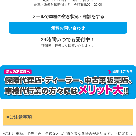
い車がいいとお伝えしていたところノートをご用意して頂き、運
配車・返却対応時間：月～金曜日8:00～20:00
転しやすくて助かりました。また、アパート前まで納車引上げの
メールで車種の空き状況・相談をする
受け渡しができてとても助かりました。（営業・会社員）
急に社用車が故障してしまい、修理の間マンスリーレンタカーを
無料お問い合わせ
利用しました。最初は直るまでの間と考えておりましたが、結局
廃車にしてしまったので、新しい車を用意するまで２～３ヶ月使
24時間いつでも受付中！
用させて頂きました。小回りの利く小さめの車を希望しており、
確認後、担当より回答いたします。
仕事で西宮、尼崎、伊丹などグルグル回ることがあるのでパッソ
を用意してもらえてとても乗りやすかったです。ありがとうござ
いました。（西宮市、医療介護業界）
出張でレンタカーを利用することになり、車種・価格共に希望に
沿っていたので賃貸自動車さんでレンタカーを借りました。三ノ
宮駅で受け渡しができて、返却は西宮駅や明石駅など別の駅など
でもできるということで、大変便利だと思います。関東へも出張
でよく行くので今後利用させて頂きます。(神戸市、会社員）
出張先で社用車が故障してしまい、修理工場から代車を借りるこ
ともできなかったため急ぎで代車レンタカーを利用することにな
りました。初めてのことで困っていましたがトヨタのパッソをそ
の日に最寄りまで配送して頂き、大手レンタカーより格安だった
■ご注意事項
ので本当に助かりました。ありがとうございました。（建築業、
会社員）
海外から出産のため帰省している間、マンスリーレンタカーを借
※ご利用車種、ボディ色、年式などは写真と異なる場合があります。（指定をお