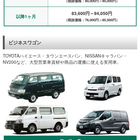
（税抜価格：80,000円～90,000円）
重視でお願いしたところ、オレンジ色のマーチを借りれました。
派手でしたが、５万円台で抑えれたのでこんなもんかなーと思い
83,600円～94,050円
ます。
以降1ヶ月
（税抜価格：76,000円～85,500円）
（灘区、会社員、30代）
出張のため１ヶ月と数日の間でフィットを借りました。マンスリ
ーレンタカーとして大手より安く借りれたので良かったです。三
宮駅まで配送して頂いて助かりました。
ビジネスワゴン
（建築業、神戸市三宮）
事故をしてしまい、自分の車を廃車にしてしまったため、急遽車
TOYOTAハイエース・タウンエースバン、NISSANキャラバン・
を買うまでの間、マンスリーレンタカーを借りました。中古車を
NV200など、大型営業車資材や商品の運搬に使える実用車。
探していてなかなか決められず、結局３ヶ月、４ヶ月ほど利用し
ました。延長の際は、電話で延長更新を伝えて請求書が届くと振
込みという流れで、いちいちお店へ行くなど面倒なことはないの
で良かったでした。ありがとうございました。
（東灘区、主婦）
3店舗目のオープンにつき、社用車を購入するまでの間、２ヶ月
～３ヶ月利用予定で営業車として２台借りました。お客様の会社
へ訪問することもあるので、どんなくるまか心配でしたが、きれ
いな車でしたので安心しました。ありがとうございます。（西
宮、医療法人）
兵庫県の神戸市、明石市、尼崎市、を中心として冷却設備業をし
ております。繁忙期だけ、賃貸自動車さんのマンスリーレンタカ