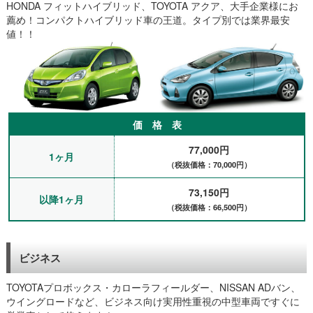
社用車の故障で2週間程度の予定でレンタカーを借りることにな
HONDA フィットハイブリッド、TOYOTA アクア、大手企業様にお
り、車の空きがあったのですぐに予約。神戸駅で受け取り、その
薦め！コンパクトハイブリッド車の王道。タイプ別では業界最安
場で支払いなど手続きを済ませました。早く対応していただいて
値！！
助かりました。（神戸市、内装業）
事故で修理している間、保険特約の代車に1ヶ月乗っていました
が、特約期間が終わってしまい延長できないためマンスリーレン
タカーを利用することに。急な配送のお願いでしたが、対応と速
さ、料金など賃貸自動車さんが一番によかったので予約させてい
ただきました。（建築、尼崎市）
価 格 表
故障で営業車が潰れてしまい、買換えるまでの間、レンタカーで
フィットを1ヶ月ほど利用しました。営業で阪神エリアを走り回
77,000円
ることをお伝えしていて、池田、芦屋、西宮、尼崎など距離は走
1ヶ月
（税抜価格：70,000円）
らないので軽自動車以外なら何でもよかったですが、走りやすく
てよかったです。（宝塚、会社員）
73,150円
出張のため法人でマンスリーレンタカーを借りました。ニッサン
以降1ヶ月
（税抜価格：66,500円）
のノートを会社まで納車してもらい、冬はスタッドレスタイヤに
履き替える予定で、現場での車の乗換えもしていただけるので賃
貸自動車さんに決めました。長期レンタカーを初めて利用しまし
たが、新車ではありませんが格安でとても満足しています。また
ビジネス
他の出張の際はご相談させて頂きます。（兵庫県三田市、建築関
係）
TOYOTAプロボックス・カローラフィールダー、NISSAN ADバン、
リースアップのタイミングで神戸で営業車としてマンスリーレン
ウイングロードなど、ビジネス向け実用性重視の中型車両ですぐに
タカーを借りました。西宮、三ノ宮など営業で回るので、小回り