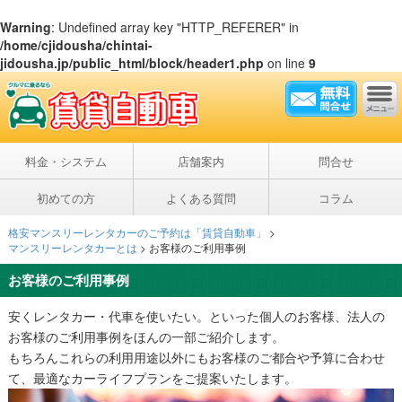
Warning
: Undefined array key "HTTP_REFERER" in
/home/cjidousha/chintai-
jidousha.jp/public_html/block/header1.php
on line
9
料金・システム
店舗案内
問合せ
初めての方
よくある質問
コラム
格安マンスリーレンタカーのご予約は「賃貸自動車」
>
マンスリーレンタカーとは
>
お客様のご利用事例
お客様のご利用事例
安くレンタカー・代車を使いたい。といった個人のお客様、法人の
お客様のご利用事例をほんの一部ご紹介します。
もちろんこれらの利用用途以外にもお客様のご都合や予算に合わせ
て、最適なカーライフプランをご提案いたします。