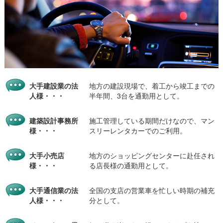
大手建設業の法
地方の建設現場で、着工から竣工までの
人様・・・
半年間、3台を通勤用として。
建築設計事務所
施工管理している期間だけなので、マン
様・・・
スリーレンタカーでのご利用。
大手小売店
地方のショッピングセンターに赴任され
様・・・
る店長様の通勤用として。
大手通信業の法
全国の支店の営業車を忙しい時期の補充
人様・・・
分として。