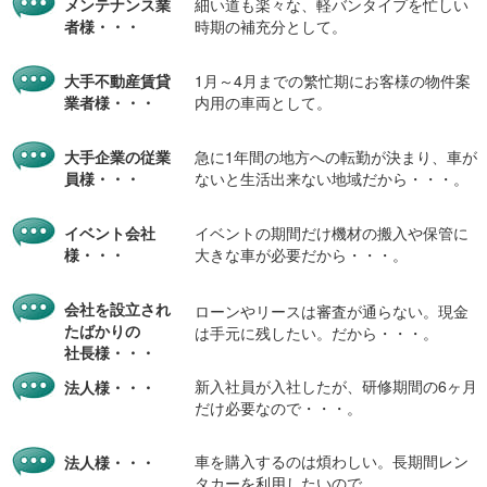
メンテナンス業
細い道も楽々な、軽バンタイプを忙しい
者様・・・
時期の補充分として。
大手不動産賃貸
1月～4月までの繁忙期にお客様の物件案
業者様・・・
内用の車両として。
大手企業の従業
急に1年間の地方への転勤が決まり、車が
員様・・・
ないと生活出来ない地域だから・・・。
イベント会社
イベントの期間だけ機材の搬入や保管に
様・・・
大きな車が必要だから・・・。
会社を設立され
ローンやリースは審査が通らない。現金
たばかりの
は手元に残したい。だから・・・。
社長様・・・
新入社員が入社したが、研修期間の6ヶ月
法人様・・・
だけ必要なので・・・。
車を購入するのは煩わしい。長期間レン
法人様・・・
タカーを利用したいので。