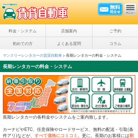
料金・システム
店舗案内
ご予約
初めての方
よくある質問
コラム
マンスリーレンタカーの賃貸自動車
>
長期レンタカーの料金・システム
長期レンタカーの料金・システム
長期レンタカーの各料金やシステムをご案内致します。
カーナビやETC、任意保険やロードサービス、無料の配送・引取(条
件アリ)などが、
すべて価格にコミコミ
。更に、長期のお客様には
割