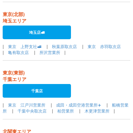
東京(北部)
埼玉エリア
埼玉店🚅
|
東京 上野支社🚅
|
秋葉原取次店
|
東京 赤羽取次店
|
亀有取次店
|
所沢営業所
|
東京(東部)
千葉エリア
千葉店
|
東京 江戸川営業所
|
成田・成田空港営業所✈️
|
船橋営業
所
|
千葉中央取次店
|
柏営業所
|
木更津営業所
|
北関東エリア