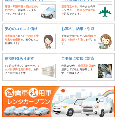
見積・希望車種・支払方法
な
空港付近から
、そのまま長期
どに
対応
。営業車レンタカー
レンタカー。
帰りも空港付近
プランが好評です。
で
返却できます。
安心のコミコミ価格
お車の、納車・引取
任意保険
も含んだ
そのまま乗
主要駅や会社などへ
無料(条件
り出せる価格
で、安心してご
あり)で納車・引取り
を行いま
利用頂けます。
す。
長期割引あります
ご要望に柔軟に対応
1ヶ月の長期レンタカーが、
2
創業2009年。
全国直営店舗
が
ヶ月目以降
は
更に割引
。お得
連携して柔軟に対応致しま
にご利用頂けます。
す。ご相談下さい。