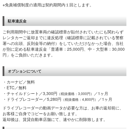
※免責補償制度の適用は契約期間内１回とします。
駐車違反金
ご利用期間中に放置車両の確認標章が貼付されていたにも関わらず
レンタカーご返却までに違反処理（確認標章に記載されている警察
署への出頭、反則金等の納付）をしていただけなかった場合、当社
が別に定める駐車違反金「普通車：25,000円、中・大型車：30,000
円」をご負担いただきます。
オプションについて
・カーナビ／無料
・ETC／無料
・チャイルドシート／3,300円
／1ヶ月
（税抜価格：3,000円）
・ドライブレコーダー／5,280円
／1ヶ月
（税抜価格：4,800円）
ドライブレコーダーの動画データが必要な方は、お車の返却前に、
お客様ご自身でコピーをお願い致します。
返却後は、賃貸自動車店舗にて、速やかに削除致します。