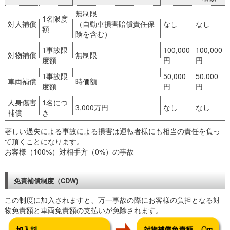
無制限
1名限度
対人補償
（自動車損害賠償責任保
なし
なし
額
険を含む）
1事故限
100,000
100,000
対物補償
無制限
度額
円
円
1事故限
50,000
50,000
車両補償
時価額
度額
円
円
人身傷害
1名につ
3,000万円
なし
なし
補償
き
著しい過失による事故による損害は運転者様にも相当の責任を負っ
て頂くことになります。
お客様（100%）対相手方（0%）の事故
免責補償制度（CDW)
この制度に加入されますと、万一事故の際にお客様の負担となる対
物免責額と車両免責額の支払いが免除されます。