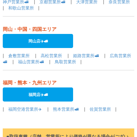
神戸営業所🚅
|
京都営業所🚅
|
大津営業所
|
奈良営業所
|
和歌山営業所
|
岡山・中国・四国エリア
岡山店✈️🚅
|
倉敷営業所
|
高松営業所
|
姫路営業所🚅
|
広島営業所
🚅
|
福山営業所🚅
|
鳥取営業所
|
福岡・熊本・九州エリア
福岡店✈️🚅
|
福岡空港営業所✈️
|
熊本営業所🚅
|
佐賀営業所
|
■取扱車種（店舗、営業所により価格が異なる場合がござい