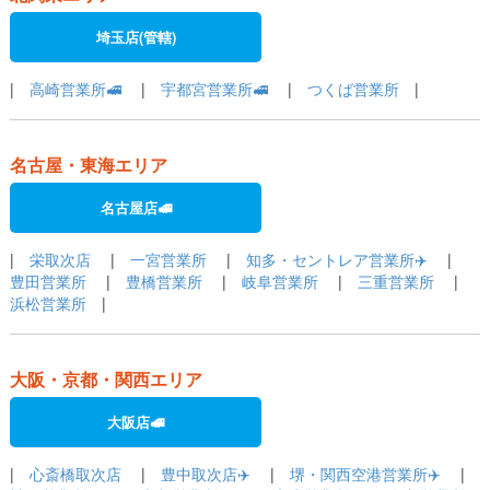
埼玉店(管轄)
|
高崎営業所🚅
|
宇都宮営業所🚅
|
つくば営業所
|
名古屋・東海エリア
名古屋店🚅
|
栄取次店
|
一宮営業所
|
知多・セントレア営業所✈️
|
豊田営業所
|
豊橋営業所
|
岐阜営業所
|
三重営業所
|
浜松営業所
|
大阪・京都・関西エリア
大阪店🚅
|
心斎橋取次店
|
豊中取次店✈️
|
堺・関西空港営業所✈️
|