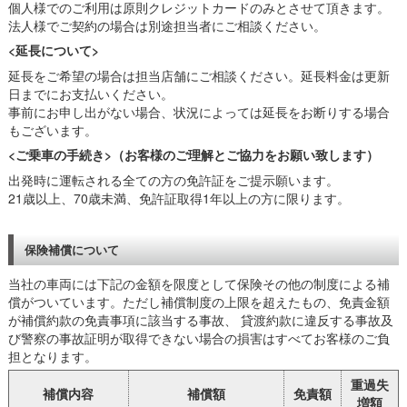
個人様でのご利用は原則クレジットカードのみとさせて頂きます。
法人様でご契約の場合は別途担当者にご相談ください。
<延長について>
延長をご希望の場合は担当店舗にご相談ください。延長料金は更新
日までにお支払いください。
事前にお申し出がない場合、状況によっては延長をお断りする場合
もございます。
<ご乗車の手続き>（お客様のご理解とご協力をお願い致します）
出発時に運転される全ての方の免許証をご提示願います。
21歳以上、70歳未満、免許証取得1年以上の方に限ります。
保険補償について
当社の車両には下記の金額を限度として保険その他の制度による補
償がついています。ただし補償制度の上限を超えたもの、免責金額
が補償約款の免責事項に該当する事故、 貸渡約款に違反する事故及
び警察の事故証明が取得できない場合の損害はすべてお客様のご負
担となります。
重過失
補償内容
補償額
免責額
増額