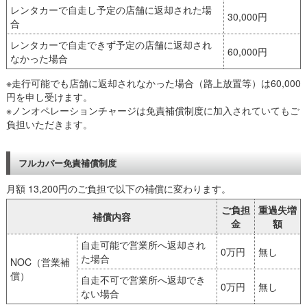
レンタカーで自走し予定の店舗に返却された場
30,000円
合
レンタカーで自走できず予定の店舗に返却され
60,000円
なかった場合
※走行可能でも店舗に返却されなかった場合（路上放置等）は60,000
円を申し受けます。
※ノンオペレーションチャージは免責補償制度に加入されていてもご
負担いただきます。
フルカバー免責補償制度
月額 13,200円のご負担で以下の補償に変わります。
ご負担
重過失増
補償内容
金
額
自走可能で営業所へ返却され
0万円
無し
た場合
NOC（営業補
償）
自走不可で営業所へ返却でき
0万円
無し
ない場合