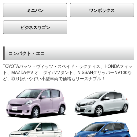
レンタカーをほとんど利用したことがないので、いろいろと質問
してしまったのですが、細かく答えてもらえたのが良かったで
ミニバン
ワンボックス
す。スタッドレスタイヤも対応可能との事だったのでそれも助か
りました。姫路市K様
遠いところまで車を持ってきてもらえたので助かりました。半年
ビジネスワゴン
近く使うことになりましたが、特に不便なこともありませんでし
た。法人契約も可能との事でしたのでそれも良かったです。姫路
市H様
長期間の利用で考えていたので、何社か見積もりを取ったのです
コンパクト・エコ
がこちらが一番安かったです。保険料金も複雑でなく簡単なシス
テムだったのも良かったです。普段なかなか使う事がないのでレ
TOYOTAパッソ・ヴィッツ・スペイド・ラクティス、HONDAフィッ
ンタカーのシステムが分からなかったのですが、簡単に借りられ
ト、MAZDAデミオ、ダイハツタント、NISSANクリッパーNV100な
るのには少し驚きました。姫路駅まで持ってきてもらえるのも良
ど、取り扱いやすい小型車両で価格もリーズナブル！
かったです。姫路市M様
禁煙車でお願いしたのですが、すべて禁煙でお貸出ししていると
のことでしたので安心しました。中古車なので若干心配していた
のですが、特段問題なく借りられました。おかげさまで営業もう
まくいきました。ありがとうございました。姫路市K様
新しく会社を設立したばかりなので、なるべく経費を抑えたいと
思いこちらでお願いしました。最初は購入も考えたのですが、ど
れぐらい車を使うのか現段階ではなかなかわからない部分もある
のでひとまずレンタカーという形にしました。営業車で使ってい
るのですが、ナビもETCもついているので何も不便は感じませ