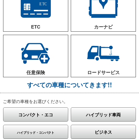
に使う事ができました。意外ときれいな車だったでうれしかった
です。またお願いします。佐用町W様
営業車が故障したため、借りたのですが、結局廃車になってしま
ったので都合3か月お借りしております。バンタイプの車を借り
ETC
カーナビ
ているのですが、ETCがついているのが良いです。ナビは使った
り使わたなかったりです。忙しい時期になったら岡山の方でも1
台借りるつもりでいます。またご連絡します。姫路市H様
短期の出張が入ったので借りました。出張がどれぐらいの期間に
なるのか分からなかったのですが、1か月ごとの更新も可能との
ことでしたので助かりました。結局長い間借りましたが、大手の
レンタカー屋さんで見積もりしてもらったのと比べても半額近く
任意保険
ロードサービス
に抑えられたので助かりました。姫路市K様
営業車が故障したので電話したのですが、対応が早くて助かりま
すべての車種についてきます!!
した。ちょうど忙しい時期だったのでなかなか車を取りにいけな
くて困っていたのですが、車を持ってきもらえるとのことでした
のですぐに決めました。料金もかなり安かったので、今借りてい
ご希望の車種をお選びください。
るリース車両も変更しようか検討致します。どうぞよろしくお願
い致します。姫路市O様
コンパクト・エコ
ハイブリッド車両
車検に行ってみたら故障が見つかってしまい、車検が長くなった
ので3週間借りました。料金もかなり安く、対応も早かったので
良かったです。会社で使っている車なので壊れてしまうと仕事に
ビジネス
ハイブリッド・コンパクト
ならないので何とか助かりました。姫路市M様