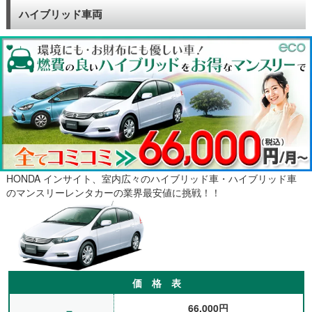
す。営業用の車なのですが、ナビETCがついているのでとても助
ハイブリッド車両
かります。またお願いします。姫路市D様
普段から車に乗っていますが、今回車検で車に故障が見つかった
ので買い替えることにしました。買換えの間の1か月車がないと
困りますのでこちらでお車をお借りしました。急なお願いだった
のですがすぐにお借りできて助かりました。姫路市E様
賃貸自動車さんは関東で利用しており、全国にあるので、今回は
出張のため、姫路市内で通勤目的でマンスリーレンタカーを借り
ました。宿泊ホテルまで納車をお願いして、2月半から3ヶ月程の
予定で、あとは日割りでの延長もできるので、出張の際は気軽に
利用させて頂いております。姫路市O様
以前、岡山や広島でお世話になりました。今回は高砂へ出張のた
め予約させて頂きました。近くへ通勤だけでしたのでトヨタのパ
HONDA インサイト、室内広々のハイブリッド車・ハイブリッド車
ッソを用意してもらいました。3ヶ月ほどの予定でしたが、問題
のマンスリーレンタカーの業界最安値に挑戦！！
なく工程がすすみ2ヶ月半ほどでお返しできて良かったです。ま
たお願いすると思いますが、その際はご連絡させて頂きます。よ
ろしくお願いいたします。高砂市Ｋ様
価 格 表
66,000円