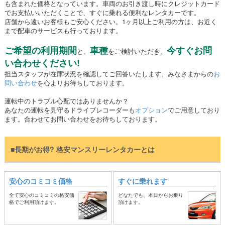
も含まれた価格となっています。車両のお引き渡し時にクレジットカード
でお支払いいただくことで、すぐに乗れる便利なレンタカーです。
店舗から遠いお客様もご安心ください。1ヶ月以上ご利用の方は、お近く
まで配車のサービスも行っております。
ご希望の利用期間
車種
今すぐお問
と、
をご検討いただき、
い合わせください!
担当スタッフが在庫状況を確認してご回答いたします。みなさまからの
お
問い合わせ
を心よりお待ちしております。
運転中のトラブル心配ではありませんか？
あなたの運転を見守るドライブレコーダーも
オプション
でご用意しており
ます。合わせてお問い合わせをお待ちしております。
■長期がお得? 格安マンスリーレンタカーとは
安心のコミコミ価格
すぐに乗れます
全て安心のコミコミの格安価
どなたでも、本日からお乗り
格でご利用頂けます。
頂けます。