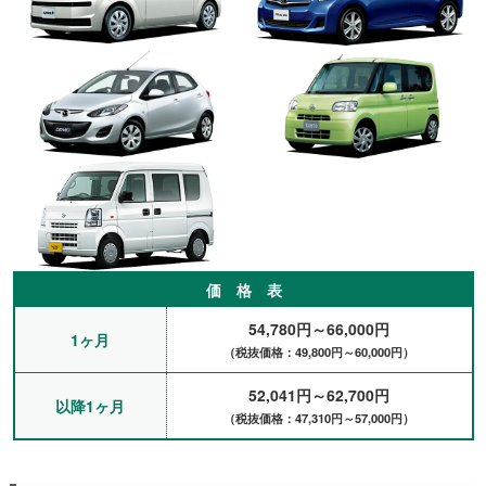
ん。しばらくこのままお願いしようかと思っています。姫路市S
様
新車購入までのつなぎでお借りしました。スタッドレスタイヤも
装備可能との事なのでお願いしました。他に何社か調べたのです
がこちらが一番安かったのでお願いしました。知り合いが新車を
購入する予定ですので、紹介しようと思います。ありがとうござ
いました。姫路市M様
帰省の際に使いました。荷物が多いので、大きい車を借りたので
すが、他と比べてもかなり安いのがいいです。最初はレンタカー
を借りないでおこうかとも思ったのですが、やはり車があると便
利でした。また来年もお願いします。姫路市U様
車が急に故障してしまったので、急いで連絡して借りました。1
か月だけでしたが車がないと困りますので助かりました。姫路ま
価 格 表
ですぐに車を持ってきてもらえたのが良かったです。姫路市O様
先日の雪で車が事故ってしまい買い替えなければならなくなった
54,780円～66,000円
1ヶ月
ので電話したところすぐに来てくれるみたいだったのでお願いし
（税抜価格：49,800円～60,000円）
ました。スタッドレスタイヤも対応可能だったので助かりまし
た。新車の納車まで2か月かかりその間使っていたのですが、き
52,041円～62,700円
以降1ヶ月
ちんと走れたんで良かったです。姫路市I様
（税抜価格：47,310円～57,000円）
4月5月が繁忙期なのでこちらで毎年お借りしています。車を買う
事も考えたのですが、1年の内で繁忙期しか使わないので買うよ
りも借りた方がリーズナブルだと考えてこちらでお借りしていま