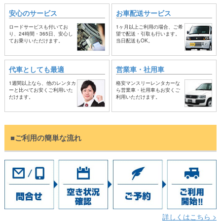
安心のサービス
お車配送サービス
ロードサービスも付いてお
1ヶ月以上ご利用の場合、ご希
り、24時間・365日、安心し
望で配送・引取も行います。
てお乗りいただけます。
当日配送もOK。
代車としても最適
営業車・社用車
1週間以上なら、他のレンタカ
格安マンスリーレンタカーな
ーと比べてお安くご利用いた
ら営業車・社用車もお安くご
だけます。
利用いただけます。
■ご利用の簡単な流れ
詳しくはこちら >