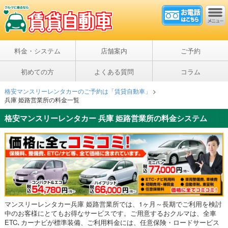
料金・システム
店舗案内
ご予約
初めての方
よくある質問
コラム
格安マンスリーレンタカーのご予約は「賃貸自動車」
>
兵庫 姫路営業所の料金一覧
格安マンスリーレンタカー 兵庫 姫路営業所の料金システム
マンスリーレンタカー兵庫 姫路営業所では、1ヶ月～長期でご利用を検討
中のお客様にとてもお得なサービスです。ご用意するおクルマは、全車
ETC､カーナビが標準装備、ご利用料金には、任意保険・ロードサービス