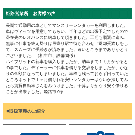
姫路営業所 お客様の声
長期で通勤用の車としてマンスリーレンタカーを利用しました。
車はヴィッツを用意してもらい、半年ほどの出張予定でしたので
滞在先のレオパレスに納車して頂きました。工期も順調に進み、
無事に仕事を終え帰りは最寄り駅で待ち合わせ⇒返却受渡しをし
て、スムーズに手続きが済みました。遠いところまでありがとう
ございました。（相生市、設備関係）
ハイブリッドの新車を購入しましたが、納車まで１カ月かかると
の事でした。ディーラーに代車を借りる交渉をしましたが、かな
りの金額になってしまいました。車検も残っておらず困っていた
ところネットで１ヶ月借りれる安いレンタカーはないか探してみ
たら賃貸自動車さんをみつけました。予算よりかなり安く借りる
ことが出来ました。姫路市Y様
海外に住んでいるのですが２ヶ月ほど帰国しました。 マンスリー
レンタカーで検索したらすぐに出てきたので、お借りしました。
車も綺麗で 子供と3人便利に使わせて頂いてます
■取扱車種のご紹介
また帰省する際はお願いしようと思っていますので宜しくお願い
します。姫路市W様
佐用町でお借りしようと電話したらこちらが担当との事でしたの
でこちらでお願いしました。2か月１BOXお借りしましたが快適